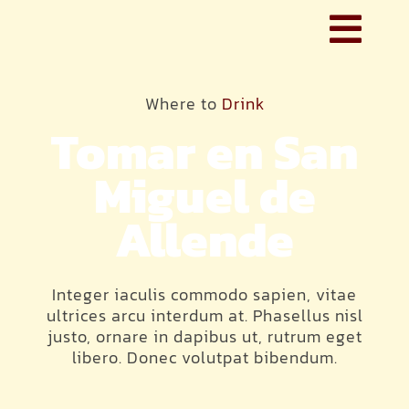
Ga
naar
Togg
inhoud
LINE-UP
Navi
Where to
Drink
INFORMATIE
Tomar en San
NIEUWSBRIEF
Miguel de
Allende
Integer iaculis commodo sapien, vitae
ultrices arcu interdum at. Phasellus nisl
justo, ornare in dapibus ut, rutrum eget
libero. Donec volutpat bibendum.